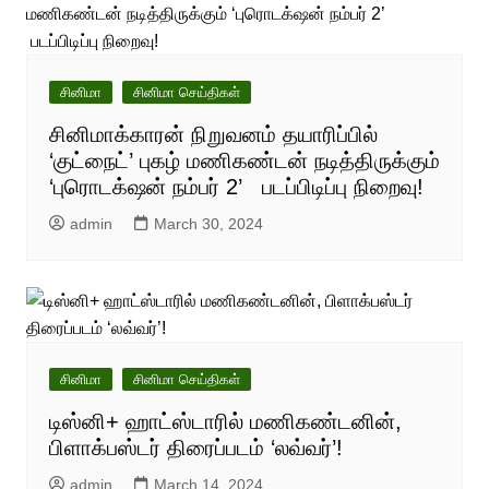
சினிமா
சினிமா செய்திகள்
சினிமாக்காரன் நிறுவனம் தயாரிப்பில்
‘குட்நைட்’ புகழ் மணிகண்டன் நடித்திருக்கும்
‘புரொடக்‌ஷன் நம்பர் 2’ படப்பிடிப்பு நிறைவு!
admin
March 30, 2024
சினிமா
சினிமா செய்திகள்
டிஸ்னி+ ஹாட்ஸ்டாரில் மணிகண்டனின்,
பிளாக்பஸ்டர் திரைப்படம் ‘லவ்வர்’!
admin
March 14, 2024