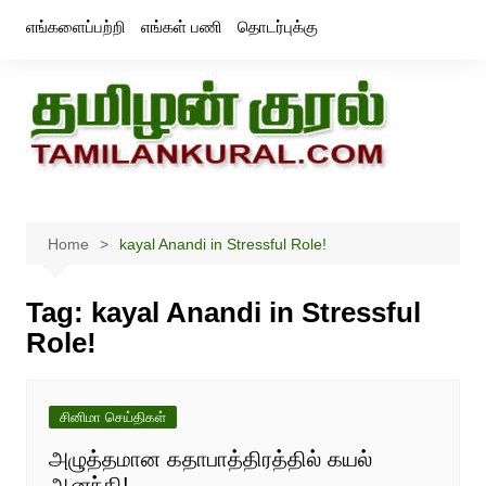
Skip
எங்களைப்பற்றி
எங்கள் பணி
தொடர்புக்கு
to
content
Home
kayal Anandi in Stressful Role!
Tag:
kayal Anandi in Stressful
Role!
சினிமா செய்திகள்
அழுத்தமான கதாபாத்திரத்தில் கயல்
ஆனந்தி!