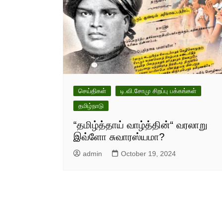
செய்திகள்
டி.வி.சோமு சிறப்பு பக்கங்கள்
தமிழ்நாடு
“தமிழ்த்தாய் வாழ்த்தின்“ வரலாறு
இவ்ளோ சுவாரஸ்யமா?
admin
October 19, 2024