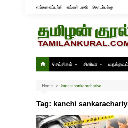
Skip
எங்களைப்பற்றி
எங்கள் பணி
தொடர்புக்கு
to
content
செய்திகள்
சினிமா
மருத்துவம
தமிழ்நாடு
சினிமா செய்திகள்
இந்தியா
திரைவிமர்சனம்
Home
kanchi sankarachariya
உலகம்
ஸ்டில்ஸ்
Tag:
kanchi sankarachariy