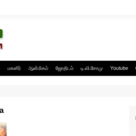
்
மகளிர்
ஆன்மிகம்
ஜோதிடம்
டி.வி.சோமு
Youtube
a