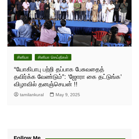
சினிமா
சினிமா செய்திகள்
“யோகிபாபு பற்றி தப்பாக பேசுவதைத்
தவிர்க்க வேண்டும்”: ‘ஜோரா கை தட்டுங்க’
விழாவில் தனஞ்செயன் !!
tamilankural
May 9, 2025
Follow Me