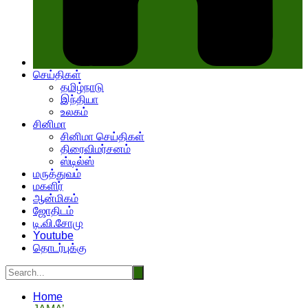
செய்திகள்
தமிழ்நாடு
இந்தியா
உலகம்
சினிமா
சினிமா செய்திகள்
திரைவிமர்சனம்
ஸ்டில்ஸ்
மருத்துவம்
மகளிர்
ஆன்மிகம்
ஜோதிடம்
டி.வி.சோமு
Youtube
தொடர்புக்கு
Home