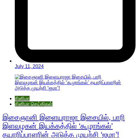
July 11, 2024
சினிமா
சினிமா செய்திகள்
இசைஞானி இளையராஜா இசையில், பாரி
இளவழகன் இயக்கத்தில் ‘கூழாங்கல்’
தயாரிப்பாளரின் அடுத்த முயற்சி ‘ஜமா’!