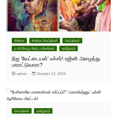
சினிமா
சினிமா செய்திகள்
செய்திகள்
டி.வி.சோமு சிறப்பு பக்கங்கள்
தமிழ்நாடு
நிஜ ‘வேட்டையன்’ டீச்சர்! ரஜினி அழைத்து
பாராட்டுவாரா?
admin
October 13, 2024
செய்திகள்
தமிழ்நாடு