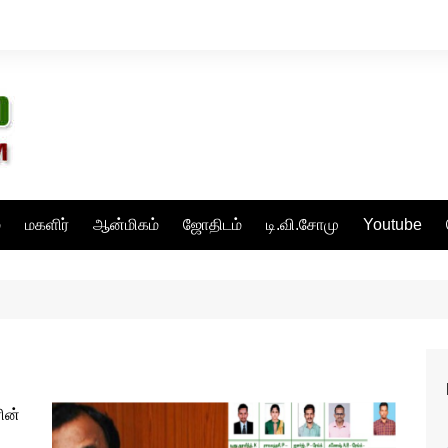
்
மகளிர்
ஆன்மிகம்
ஜோதிடம்
டி.வி.சோமு
Youtube