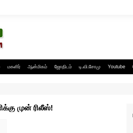
்
மகளிர்
ஆன்மிகம்
ஜோதிடம்
டி.வி.சோமு
Youtube
க்கு முன் ரிலீஸ்!