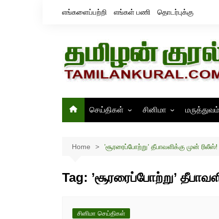
Skip
எங்களைப்பற்றி
எங்கள் பணி
தொடர்புக்கு
to
content
செய்திகள்
சினிமா
மருத்துவம
தமிழ்நாடு
சினிமா செய்திகள்
இந்தியா
திரைவிமர்சனம்
Home
’சூரரைப்போற்று’ தீபாவளிக்கு முன் ரிலீஸ்!
உலகம்
ஸ்டில்ஸ்
Tag:
’சூரரைப்போற்று’ தீபாவளி
சினிமா செய்திகள்