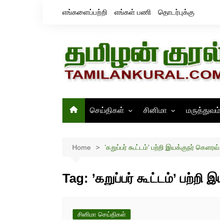
Skip
எங்களைப்பற்றி
எங்கள் பணி
தொடர்புக்கு
to
content
செய்திகள்
சினிமா
மருத்துவம
தமிழ்நாடு
சினிமா செய்திகள்
இந்தியா
திரைவிமர்சனம்
Home
’கறுப்பர் கூட்டம்’ பற்றி இயக்குநர் கெளரவ
உலகம்
ஸ்டில்ஸ்
Tag:
’கறுப்பர் கூட்டம்’ பற்ற
சினிமா செய்திகள்