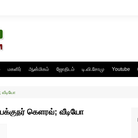
்
மகளிர்
ஆன்மிகம்
ஜோதிடம்
டி.வி.சோமு
Youtube
்; வீடியோ
ி இயக்குநர் கெளரவ்; வீடியோ