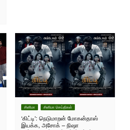
சினிமா
சினிமா செய்திகள்
‘கிட்டி’: நெடுமாறன் மோகன்தாஸ்
இயக்க, அசோக் – நிஷா