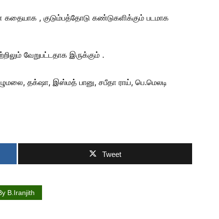
வமான கதையாக , குடும்பத்தோடு கண்டுகளிக்கும் படமாக
ற்றிலும் வேறுபட்டதாக இருக்கும் .
ுமலை, தக்‌ஷா, இஸ்மத் பானு, சபீதா ராய், பெ.மெலடி
Tweet
y B.Iranjith