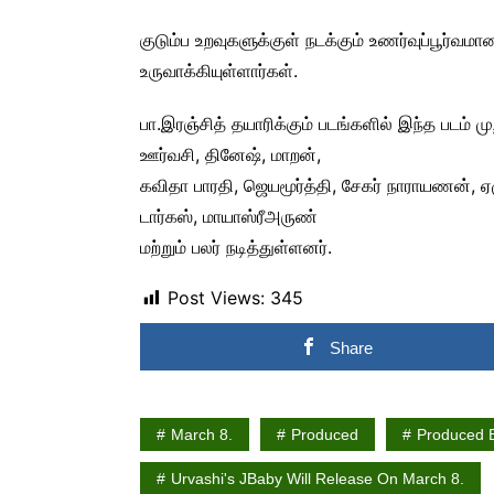
குடும்ப உறவுகளுக்குள் நடக்கும் உணர்வுப்பூர்
உருவாக்கியுள்ளார்கள்.
பா.இரஞ்சித் தயாரிக்கும் படங்களில் இந்த படம் மு
ஊர்வசி, தினேஷ், மாறன்,
கவிதா பாரதி, ஜெயமூர்த்தி, சேகர் நாராயணன், ஏழ
டார்கஸ், மாயாஸ்ரீஅருண்
மற்றும் பலர் நடித்துள்ளனர்.
Post Views:
345
Share
March 8.
Produced
Produced B
Urvashi's JBaby Will Release On March 8.