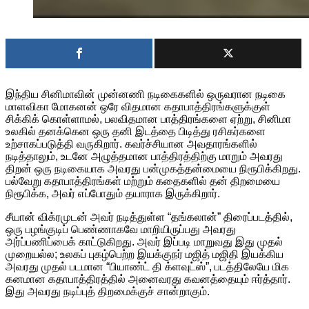
இந்திய சினிமாவின் முன்னணி நடிகைகளில் ஒருவரான நடிகை
மாளவிகா மோகனன் ஒரே விதமான கதாபாத்திரங்களுக்குள்
சிக்கிக் கொள்ளாமல், பலவிதமான பாத்திரங்களை ஏற்று, சினிமா
உலகில் தனக்கென ஒரு தனி இடத்தை பிடித்து ரசிகர்களை
உற்சாகப்படுத்தி வருகிறார். கவர்ச்சியான அவதாரங்களில்
நடித்தாலும், உடனே அழுத்தமான பாத்திரத்திற்கு மாறும் அவரது
திறன் ஒரு நடிகையாக அவரது பன்முகத்தன்மையை நிரூபிக்கிறது.
பல்வேறு கதாபாத்திரங்கள் மற்றும் கதைகளில் தன் திறமையை
நிரூபிக்க, அவர் எப்போதும் தயாராக இருக்கிறார்.
சீயான் விக்ரமுடன் அவர் நடித்துள்ள “தங்கலான்” திரைப்படத்தில்,
ஒரு பழங்குடிப் பெண்ணாகவே மாறியிருப்பது அவரது
அர்ப்பணிப்பைக் காட்டுகிறது. அவர் இப்படி மாறுவது இது முதல்
முறையல்ல; உலகப் புகழ்பெற்ற இயக்குநர் மஜித் மஜிதி இயக்கிய
அவரது முதல் படமான “பியாண்ட் தி க்ளவுட்ஸ்”, படத்திலேயே மிக
கனமான கதாபாத்திரத்தில் அனைவரது கவனத்தையும் ஈர்த்தார்.
இது அவரது நடிப்புத் திறமைக்குச் சான்றாகும்.