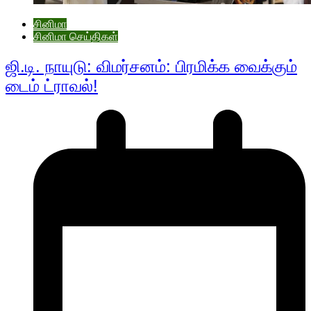
சினிமா
சினிமா செய்திகள்
ஜி.டி. நாயுடு: விமர்சனம்: பிரமிக்க வைக்கும்
டைம் ட்ராவல்!