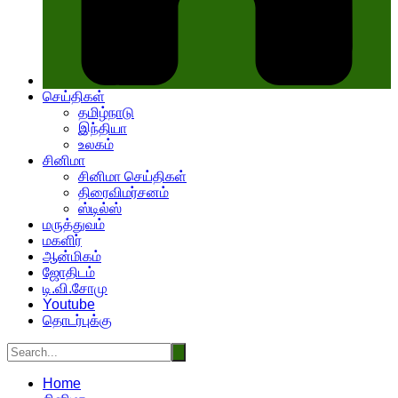
செய்திகள்
தமிழ்நாடு
இந்தியா
உலகம்
சினிமா
சினிமா செய்திகள்
திரைவிமர்சனம்
ஸ்டில்ஸ்
மருத்துவம்
மகளிர்
ஆன்மிகம்
ஜோதிடம்
டி.வி.சோமு
Youtube
தொடர்புக்கு
Home