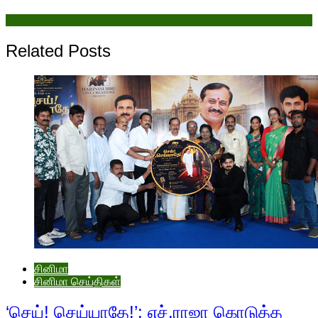
Related Posts
சினிமா
சினிமா செய்திகள்
‘செய்! செய்யாதே!’: எச்.ராஜா கொடுத்த