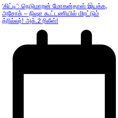
‘கிட்டி’: நெடுமாறன் மோகன்தாஸ் இயக்க,
அசோக் – நிஷா கூட்டணியில் மிரட்டும்
த்ரில்லர்! அக்.2 ரிலீஸ்!