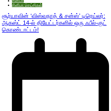
சினிமா
சினிமா செய்திகள்
சூர்யாவின் ‘விஸ்வநாத் & சன்ஸ்’ டிரெய்லர்:
ஆகஸ்ட் 14-ல் தியேட்டர்களில் ஒரு ஃபீல்-குட்
கொண்டாட்டம்!