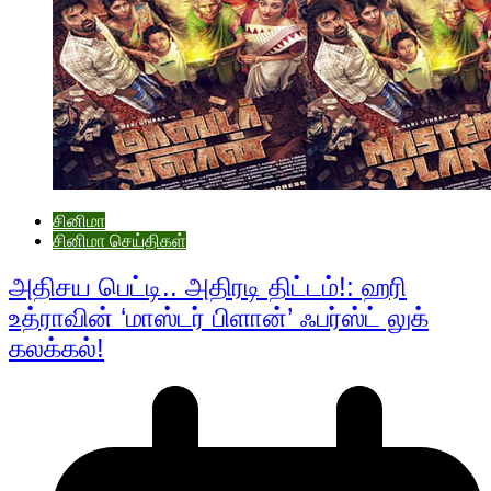
சினிமா
சினிமா செய்திகள்
அதிசய பெட்டி.. அதிரடி திட்டம்!: ஹரி
உத்ராவின் ‘மாஸ்டர் பிளான்’ ஃபர்ஸ்ட் லுக்
கலக்கல்!