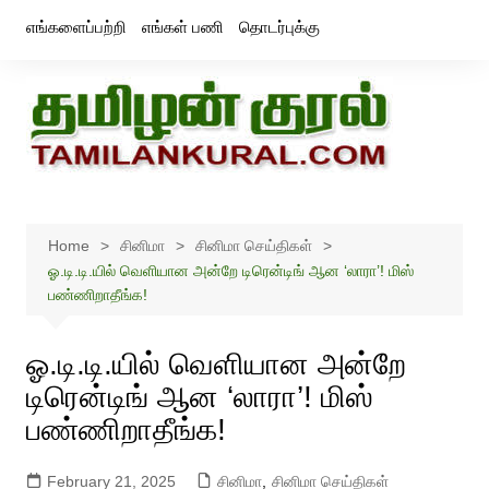
Skip
எங்களைப்பற்றி
எங்கள் பணி
தொடர்புக்கு
to
content
Home
சினிமா
சினிமா செய்திகள்
ஓ.டி.டி.யில் வெளியான அன்றே டிரென்டிங் ஆன ‘லாரா’! மிஸ்
பண்ணிறாதீங்க!
ஓ.டி.டி.யில் வெளியான அன்றே
டிரென்டிங் ஆன ‘லாரா’! மிஸ்
பண்ணிறாதீங்க!
February 21, 2025
சினிமா
,
சினிமா செய்திகள்