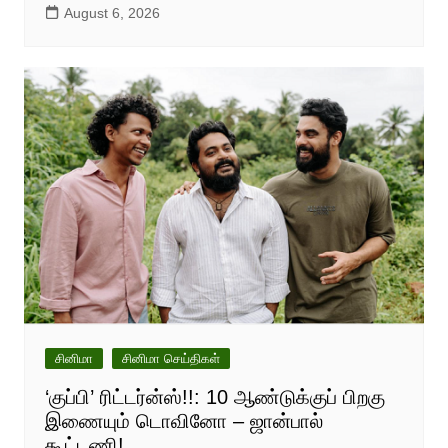
August 6, 2026
சினிமா
சினிமா செய்திகள்
‘குப்பி’ ரிட்டர்ன்ஸ்!!: 10 ஆண்டுக்குப் பிறகு
இணையும் டொவினோ – ஜான்பால்
கூட்டணி!