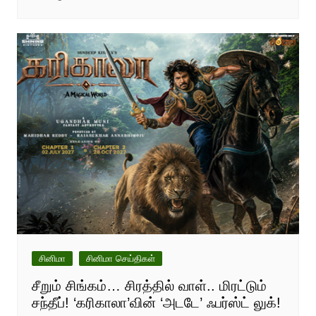
சினிமா
சினிமா செய்திகள்
சீறும் சிங்கம்… சிரத்தில் வாள்.. மிரட்டும்
சந்தீப்! ‘கரிகாலா’வின் ‘அடடே’ ஃபர்ஸ்ட் லுக்!