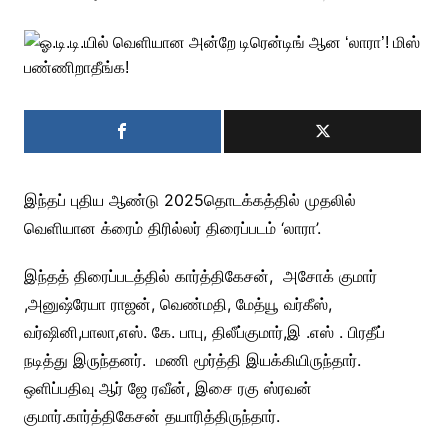
இந்தப் புதிய ஆண்டு 2025தொடக்கத்தில் முதலில்
வெளியான க்ரைம் திரில்லர் திரைப்படம் ‘லாரா’.
இந்தத் திரைப்படத்தில் கார்த்திகேசன், அசோக் குமார்
,அனுஷ்ரேயா ராஜன், வெண்மதி, மேத்யூ வர்கீஸ்,
வர்ஷினி,பாலா,எஸ். கே. பாபு, திலீப்குமார்,இ .எஸ் . பிரதீப்
நடித்து இருந்தனர். மணி மூர்த்தி இயக்கியிருந்தார்.
ஒளிப்பதிவு ஆர் ஜே ரவீன், இசை ரகு ஸ்ரவன்
குமார்.கார்த்திகேசன் தயாரித்திருந்தார்.