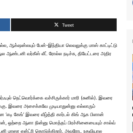
Tweet
, ஆக்‌ஷன்லயும் பேன்-இந்தியா லெவலுக்கு மாஸ் காட்டிட்டு
ுல ஆண்டனி வர்கீஸ் லீட் ரோல்ல நடிச்சு, தியேட்டரை அதிர
ஃபுல் நெட்வொர்க்கை வச்சிருக்கார் மாரி (சுனில்). இவரை
ுக்கு. இவரை அசைக்கவே முடியாதுன்னு எல்லாரும்
ான ‘எடி கேங்’ இவரை வீழ்த்தி கார்டல் கிங் ஆக பிளான்
தான், ஒற்றை ஆளா நின்னு மொத்தப் பிரச்சினையையும் சால்வ்
்டனி மாஸா என்ட்ரி கொடுக்கிறார். அவரோட உதவியால