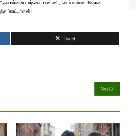
) ஆடியன்ஸை டார்கெட் பண்ணி, செம்ம ஸ்டைலிஷான
ந்த ‘காட்டாளன்’!
Tweet
Next