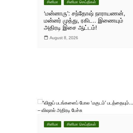
சினிமா
சினிமா செய்திகள்
‘மன்னாரு’: சந்தோஷ் நாராயணன்,
மன்னர் முத்து, ரகிட.. இணையும்
அதிரடி இசை ஆட்டம்!
August 8, 2026
சினிமா
சினிமா செய்திகள்