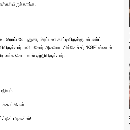
ண்ணியிருக்காங்க.
ை ரொம்பவே புதுசா, மிரட்டலா காட்டியிருக்கு. ஸ்டண்ட்
யிருக்கார். ரவி பசோர் அவரோட சிக்னேச்சர் ‘KGF’ ஸ்டைல்
 வச்சு செம மாஸ் ஏற்றியிருக்கார்.
திவும்!
க்காட்சிகள்!
க்ரீன் பிரசன்ஸ்!