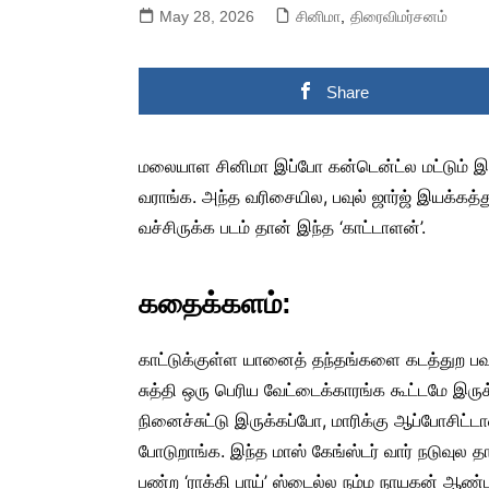
May 28, 2026
சினிமா
,
திரைவிமர்சனம்
Share
மலையாள சினிமா இப்போ கன்டென்ட்ல மட்டும் இல்ல
வராங்க. அந்த வரிசையில, பவுல் ஜார்ஜ் இயக்கத்த
வச்சிருக்க படம் தான் இந்த ‘காட்டாளன்’.
கதைக்களம்:
காட்டுக்குள்ள யானைத் தந்தங்களை கடத்துற பவர்
சுத்தி ஒரு பெரிய வேட்டைக்காரங்க கூட்டமே இர
நினைச்சுட்டு இருக்கப்போ, மாரிக்கு ஆப்போசிட்ட
போடுறாங்க. இந்த மாஸ் கேங்ஸ்டர் வார் நடுவுல 
பண்ற ‘ராக்கி பாய்’ ஸ்டைல்ல நம்ம நாயகன் ஆண