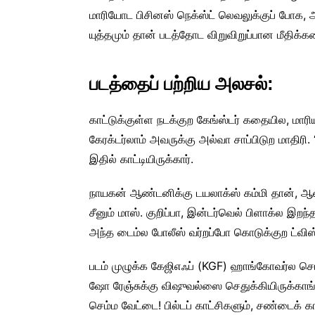
மாரியோட பிசினஸ் நெக்ஸ்ட் லெவலுக்குப் போக, அது
யுத்தமும் தான் படத்தோட விறுவிறுப்பான மீதிக்க
படத்தைப் பற்றிய அலசல்:
காட்டுக்குள்ள நடக்குற கேங்ஸ்டர் கதையில, மாரியா 
கேரக்டர்லாம் அவருக்கு அல்வா சாப்பிடுற மாதிர
இதில் காட்டியிருக்கார்.
நாயகன் ஆண்டனிக்கு டயலாக்ஸ் கம்மி தான், ஆன
சீனும் மாஸ். குறிப்பா, இன்டர்வெல் பிளாக்ல இறந
அந்த டைம்ல போலீஸ் வர்றப்போ கொடுக்குற ட்விஸ்ட
படம் முழுக்க கேஜிஎஃப் (KGF) ஹாங்கோவர்ல 
ஷோ ரேஞ்சுக்கு விஷுவல்ஸை செதுக்கியிருக்காங்
செம்ம வேட்டை! பில்டப் காட்சிகளும், சண்டைக் கா