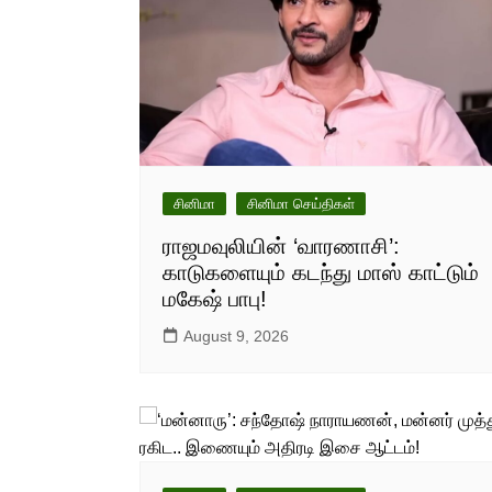
சினிமா
சினிமா செய்திகள்
ராஜமவுலியின் ‘வாரணாசி’:
காடுகளையும் கடந்து மாஸ் காட்டும்
மகேஷ் பாபு!
August 9, 2026