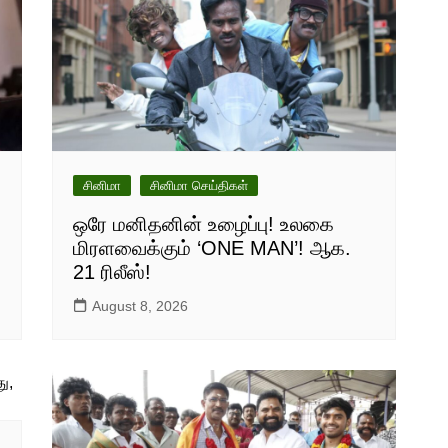
சினிமா
சினிமா செய்திகள்
ஒரே மனிதனின் உழைப்பு! உலகை
மிரளவைக்கும் ‘ONE MAN’! ஆக.
21 ரிலீஸ்!
August 8, 2026