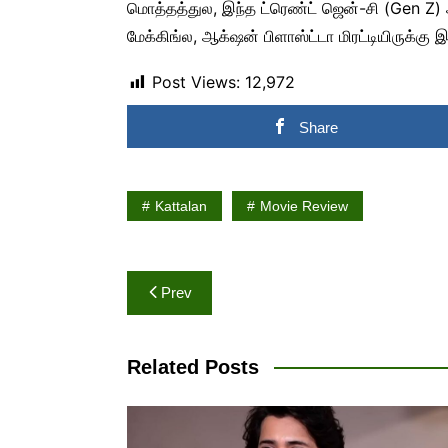
மொத்தத்துல, இந்த ட்ரெண்ட் ஜென்-சி (Gen Z
மேக்கிங்ல, ஆக்‌ஷன் பிளாஸ்ட்டா மிரட்டியிருக்கு இ
Post Views:
12,972
Share
Kattalan
Movie Review
Post
Prev
navigation
Related Posts