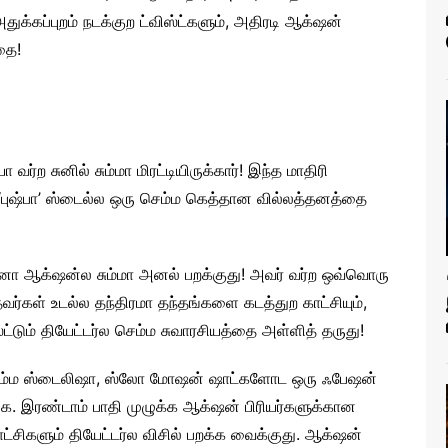
க்கப்புறம் நடக்குற ட்விஸ்ட்களும், அதிரடி ஆக்‌ஷன்
தை!
வர்ற சுனில் சும்மா மிரட்டியிருக்கார்! இந்த மாதிரி
ி. ‘புஷ்பா’ ஸ்டைல்ல ஒரு செம்ம கெத்தான வில்லத்தனத்தை
ா ஆக்‌ஷன்ல சும்மா அனல் பறக்குது! அவர் வர்ற ஒவ்வொரு
்தவர்கள் உடல்ல தந்திரமா தந்தங்களை கடத்துற காட்சியும்,
்டும் தியேட்டர்ல செம்ம சுவாரசியத்தை அள்ளித் தருது!
செம்ம ஸ்டைலிஷா, ஸ்லோ மோஷன் ஷாட்களோட ஒரு ஃபேஷன்
க. இரண்டாம் பாதி முழுக்க ஆக்‌ஷன் பிரியர்களுக்கான
ட்சிகளும் தியேட்டர்ல விசில் பறக்க வைக்குது. ஆக்‌ஷன்