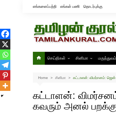
Skip
எங்களைப்பற்றி
எங்கள் பணி
தொடர்புக்கு
to
content
செய்திகள்
சினிமா
மருத்துவம
தமிழ்நாடு
சினிமா செய்திகள்
இந்தியா
திரைவிமர்சனம்
Home
சினிமா
கட்டாளன்: விமர்சனம்: ஜென்
உலகம்
ஸ்டில்ஸ்
கட்டாளன்: விமர்சன
கவரும் அனல் பறக்கு