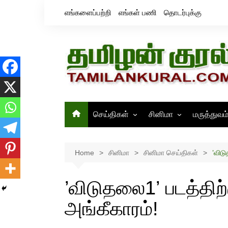
Skip
எங்களைப்பற்றி
எங்கள் பணி
தொடர்புக்கு
to
content
செய்திகள்
சினிமா
மருத்துவம
தமிழ்நாடு
சினிமா செய்திகள்
இந்தியா
திரைவிமர்சனம்
Home
சினிமா
சினிமா செய்திகள்
’விடு
உலகம்
ஸ்டில்ஸ்
’விடுதலை1’ படத்திற்
அங்கீகாரம்!