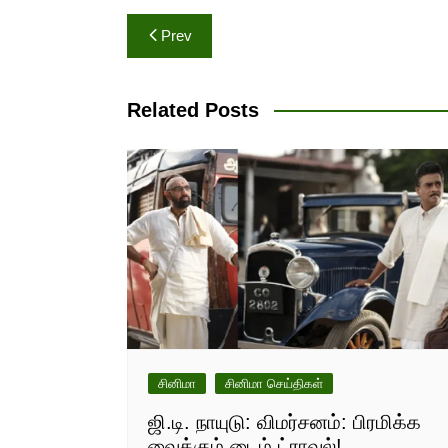
Post
Prev
navigation
Related Posts
சினிமா
சினிமா செய்திகள்
ஜி.டி. நாயுடு: விமர்சனம்: பிரமிக்க
வைக்கும் டைம் ட்ராவல்!