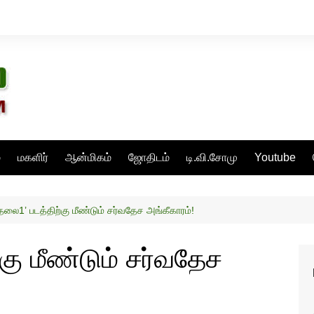
்
மகளிர்
ஆன்மிகம்
ஜோதிடம்
டி.வி.சோமு
Youtube
தலை1’ படத்திற்கு மீண்டும் சர்வதேச அங்கீகாரம்!
கு மீண்டும் சர்வதேச