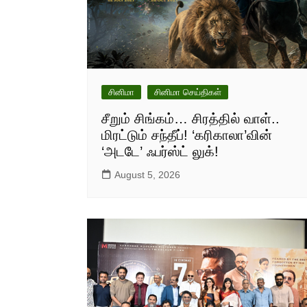
சினிமா
சினிமா செய்திகள்
சீறும் சிங்கம்… சிரத்தில் வாள்..
மிரட்டும் சந்தீப்! ‘கரிகாலா’வின்
‘அடடே’ ஃபர்ஸ்ட் லுக்!
August 5, 2026