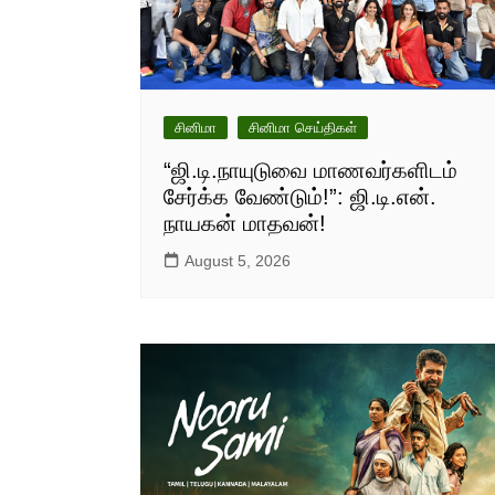
சினிமா
சினிமா செய்திகள்
“ஜி.டி.நாயுடுவை மாணவர்களிடம்
சேர்க்க வேண்டும்!”: ஜி.டி.என்.
நாயகன் மாதவன்!
August 5, 2026