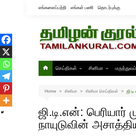
Skip
எங்களைப்பற்றி
எங்கள் பணி
தொடர்புக்கு
to
content
செய்திகள்
சினிமா
மருத்துவம
தமிழ்நாடு
சினிமா செய்திகள்
இந்தியா
திரைவிமர்சனம்
Home
சினிமா
சினிமா செய்திகள்
ஜி.டி
உலகம்
ஸ்டில்ஸ்
ஜி.டி.என்: பெரியார் 
நாயுடுவின் அசாத்த