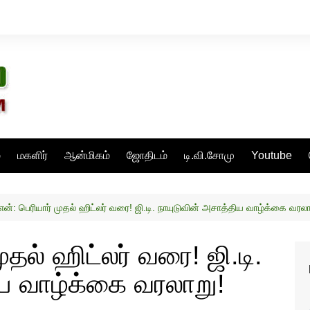
்
மகளிர்
ஆன்மிகம்
ஜோதிடம்
டி.வி.சோமு
Youtube
.என்: பெரியார் முதல் ஹிட்லர் வரை! ஜி.டி. நாயுடுவின் அசாத்திய வாழ்க்கை வரலா
முதல் ஹிட்லர் வரை! ஜி.டி.
ிய வாழ்க்கை வரலாறு!