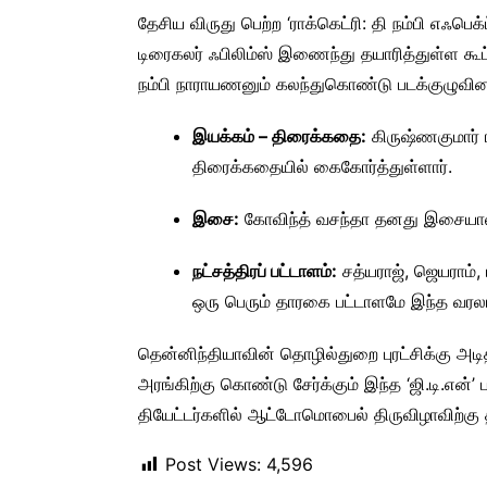
தேசிய விருது பெற்ற ‘ராக்கெட்ரி: தி நம்பி எஃபெக்ட்
டிரைகலர் ஃபிலிம்ஸ் இணைந்து தயாரித்துள்ள கூட
நம்பி நாராயணனும் கலந்துகொண்டு படக்குழுவின
இயக்கம் – திரைக்கதை:
கிருஷ்ணகுமார்
திரைக்கதையில் கைகோர்த்துள்ளார்.
இசை:
கோவிந்த் வசந்தா தனது இசையால் 
நட்சத்திரப் பட்டாளம்:
சத்யராஜ், ஜெயராம்,
ஒரு பெரும் தாரகை பட்டாளமே இந்த வரலா
தென்னிந்தியாவின் தொழில்துறை புரட்சிக்கு அ
அரங்கிற்கு கொண்டு சேர்க்கும் இந்த ‘ஜி.டி.என்’ 
தியேட்டர்களில் ஆட்டோமொபைல் திருவிழாவிற்கு 
Post Views:
4,596