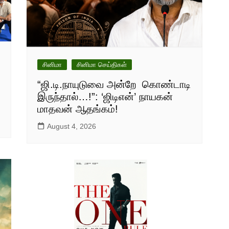
சினிமா
சினிமா செய்திகள்
“ஜி.டி.நாயுடுவை அன்றே கொண்டாடி
இருந்தால்…!”: ‘ஜிடிஎன்’ நாயகன்
மாதவன் ஆதங்கம்!
August 4, 2026