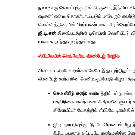
ந
ம்ம ஊரு கோயம்புத்தூரின் பெருமை, இந்தியா
எடிசன்’ என்று கொண்டாடப்படும் மாபெரும் கண்டுப
வெள்ளித்திரையில் பிரம்மாண்டமாக அரங்கேறப்போகி
ஜி.டி.என்
திரைப்படத்தின் டிரெய்லர் வெளியீட்டு 
மாஸாக நடந்து முடிந்துள்ளது.
ஸ்பீட்வேயில் அரங்கேறிய விண்டேஜ் மேஜிக்
சினிமா புரொமோஷன்களிலேயே இது முற்றிலும் புது 
விண்டேஜ் கார்களின் அணிவகுப்போடு விழா ரத்த
செம ஸ்பீடு ரைடு:
காரியத்தில் மட்டுமல்ல,
பத்திரிகையாளர்களை அதிநவீன சூப்பர் கா
கிலோமீட்டர் வேகத்தில் ஸ்பீட்வே டிராக்கில
ஜி.டி. நாயுடுவுக்கு ஆட்டோமொபைல் மீது 
நிமிட பயணம் அப்படியே கண்முன்னே கொ