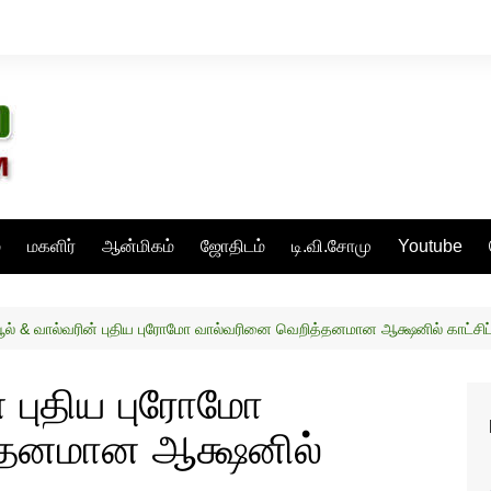
்
மகளிர்
ஆன்மிகம்
ஜோதிடம்
டி.வி.சோமு
Youtube
பூல் & வால்வரின் புதிய புரோமோ வால்வரினை வெறித்தனமான ஆக்ஷனில் காட்சிப்
ன் புதிய புரோமோ
்தனமான ஆக்ஷனில்