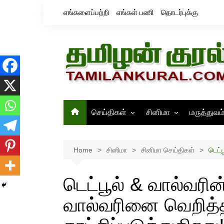
Skip
எங்களைப்பற்றி
எங்கள் பணி
தொடர்புக்கு
to
content
செய்திகள்
சினிமா
மருத்துவம
தமிழ்நாடு
சினிமா செய்திகள்
இந்தியா
திரைவிமர்சனம்
Home
சினிமா
சினிமா செய்திகள்
டெட்
உலகம்
ஸ்டில்ஸ்
டெட்பூல் & வால்வரி
வால்வரினை வெறித