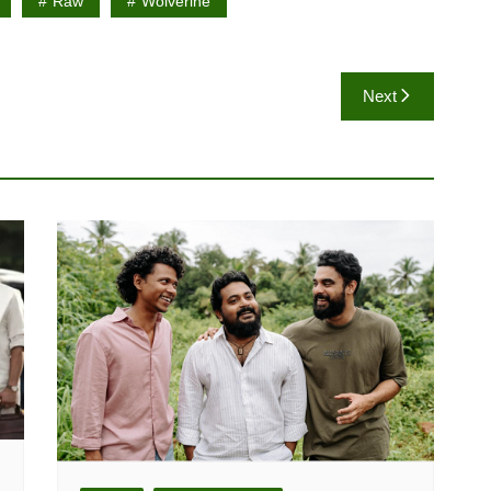
Raw
Wolverine
Next