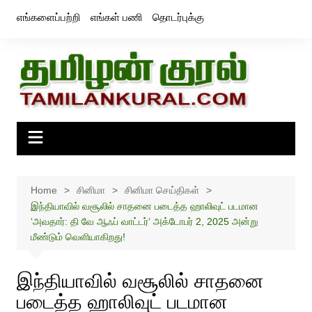
Skip
எங்களைப்பற்றி
எங்கள் பணி
தொடர்புக்கு
to
content
Home
சினிமா
சினிமா செய்திகள்
இந்தியாவில் வசூலில் சாதனை படைத்த ஹாலிவுட் படமான
‘அவதார்: தி வே ஆஃப் வாட்டர்’ அக்டோபர் 2, 2025 அன்று
மீண்டும் வெளியாகிறது!
இந்தியாவில் வசூலில் சாதனை
படைத்த ஹாலிவுட் படமான