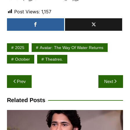
Post Views:
1,157
2025
Avatar: The Way Of Water Returns
October
Theatres.
Post
Prev
Next
navigation
Related Posts