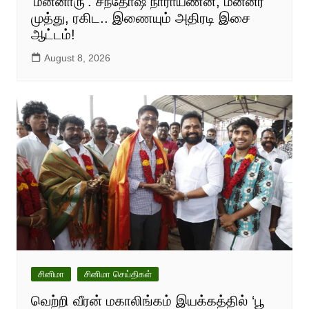
‘மன்னாரு’: சந்தோஷ் நாராயணன், மன்னர்
முத்து, ரகிட.. இணையும் அதிரடி இசை
ஆட்டம்!
August 8, 2026
சினிமா
சினிமா செய்திகள்
வெற்றி வீரன் மகாலிங்கம் இயக்கத்தில் ‘பூ