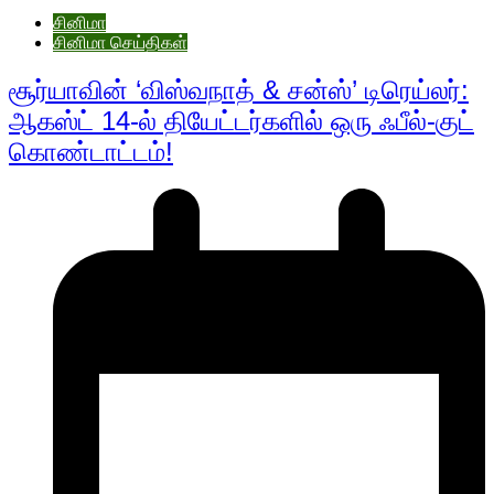
சினிமா
சினிமா செய்திகள்
சூர்யாவின் ‘விஸ்வநாத் & சன்ஸ்’ டிரெய்லர்:
ஆகஸ்ட் 14-ல் தியேட்டர்களில் ஒரு ஃபீல்-குட்
கொண்டாட்டம்!