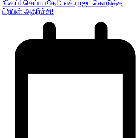
‘செய்! செய்யாதே!’: எச்.ராஜா கொடுத்த
ட்ரிபிள் அதிர்ச்சி!