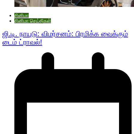
சினிமா
சினிமா செய்திகள்
ஜி.டி. நாயுடு: விமர்சனம்: பிரமிக்க வைக்கும்
டைம் ட்ராவல்!