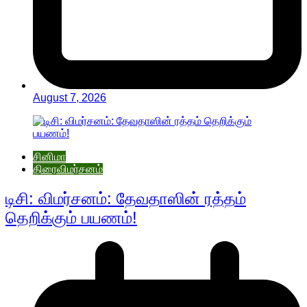
August 7, 2026
சினிமா
திரைவிமர்சனம்
டிசி: விமர்சனம்: தேவதாஸின் ரத்தம்
தெறிக்கும் பயணம்!