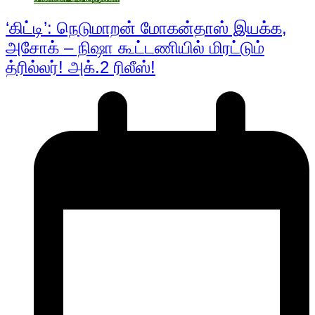
‘கிட்டி’: நெடுமாறன் மோகன்தாஸ் இயக்க,
அசோக் – நிஷா கூட்டணியில் மிரட்டும்
த்ரில்லர்! அக்.2 ரிலீஸ்!