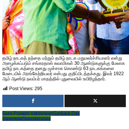
தமிழ் நாடகத் தந்தை மற்றும் தமிழ் நாடக மறுமலர்ச்சியாளர் என்று
அழைக்கப்படும் சங்கரதாஸ் சுவாமிகள் 30 ஆண்டுகளுக்கு மேலாக
தமிழ் நாடகத்தை தனது மூச்சாக கொண்டு 63 நாடகங்களை
மேடையில் அரங்கேற்றியவர் என்பது குறிப்பிடத்தக்கது. இவர் 1922
ஆம் ஆண்டு நவம்பர் மாதத்தில் புதுவையில் உயிரிழந்தார்.
Post Views:
295
Guru Puja
pro satiswaran
Sankara Das
Swamigal
Soundararaja
Post