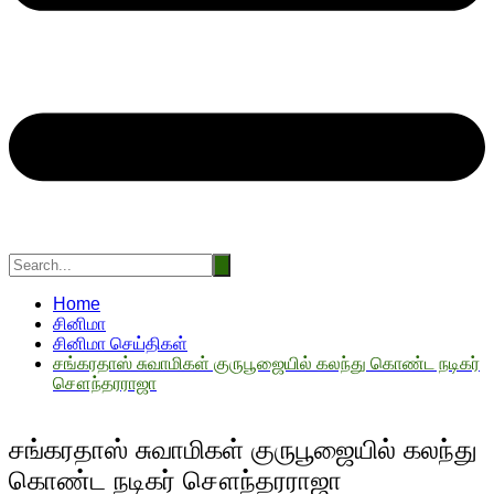
Home
சினிமா
சினிமா செய்திகள்
சங்கரதாஸ் சுவாமிகள் குருபூஜையில் கலந்து கொண்ட நடிகர்
சௌந்தரராஜா
சங்கரதாஸ் சுவாமிகள் குருபூஜையில் கலந்து
கொண்ட நடிகர் சௌந்தரராஜா