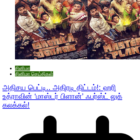
சினிமா
சினிமா செய்திகள்
அதிசய பெட்டி.. அதிரடி திட்டம்!: ஹரி
உத்ராவின் ‘மாஸ்டர் பிளான்’ ஃபர்ஸ்ட் லுக்
கலக்கல்!