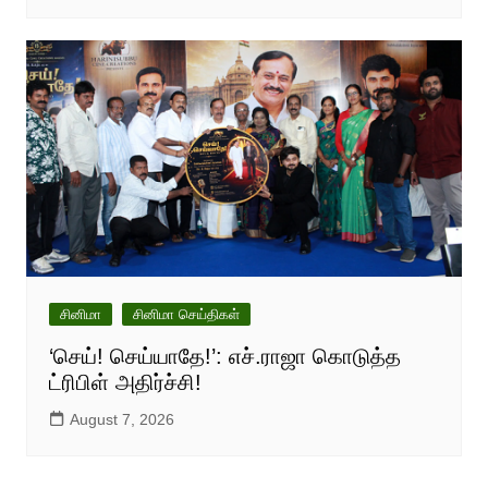
சினிமா
சினிமா செய்திகள்
‘செய்! செய்யாதே!’: எச்.ராஜா கொடுத்த
ட்ரிபிள் அதிர்ச்சி!
August 7, 2026