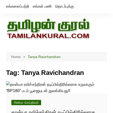
Skip
எங்களைப்பற்றி
எங்கள் பணி
தொடர்புக்கு
to
content
Home
Tanya Ravichandran
Tag:
Tanya Ravichandran
சினிமா செய்திகள்
தான்யா ரவிச்சந்திரன் நடிப்பில்திரில்லராக