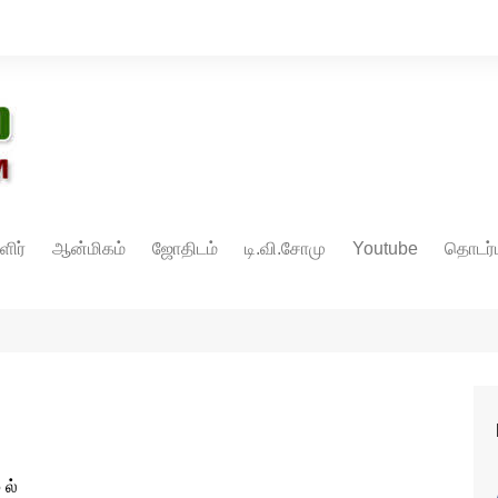
ளிர்
ஆன்மிகம்
ஜோதிடம்
டி.வி.சோமு
Youtube
தொடர்ப