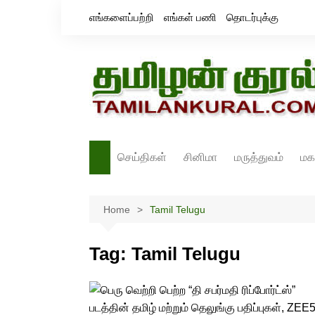
Skip
எங்களைப்பற்றி
எங்கள் பணி
தொடர்புக்கு
to
content
செய்திகள்
சினிமா
மருத்துவம்
மக
தமிழ்நாடு
சினிமா செய்திகள்
Home
இந்தியா
Tamil Telugu
திரைவிமர்சனம்
உலகம்
ஸ்டில்ஸ்
Tag:
Tamil Telugu