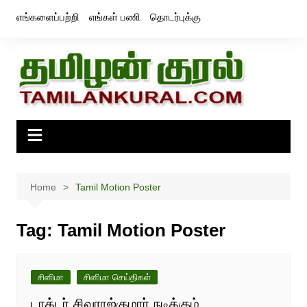
Skip
எங்களைப்பற்றி
எங்கள் பணி
தொடர்புக்கு
to
content
Home
Tamil Motion Poster
Tag:
Tamil Motion Poster
சினிமா
சினிமா செய்திகள்
டாக்டர் சிவராஜ்குமார் நடிக்கும்,