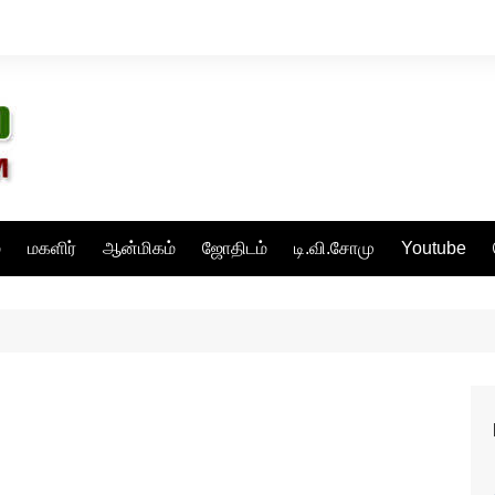
்
மகளிர்
ஆன்மிகம்
ஜோதிடம்
டி.வி.சோமு
Youtube