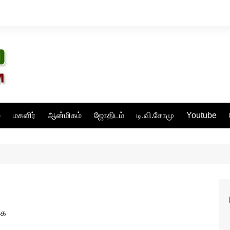
்
மகளிர்
ஆன்மிகம்
ஜோதிடம்
டி.வி.சோமு
Youtube