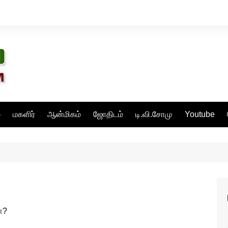
்
மகளிர்
ஆன்மிகம்
ஜோதிடம்
டி.வி.சோமு
Youtube