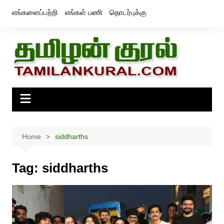
Skip
எங்களைப்பற்றி
எங்கள் பணி
தொடர்புக்கு
to
content
Home
siddharths
Tag:
siddharths