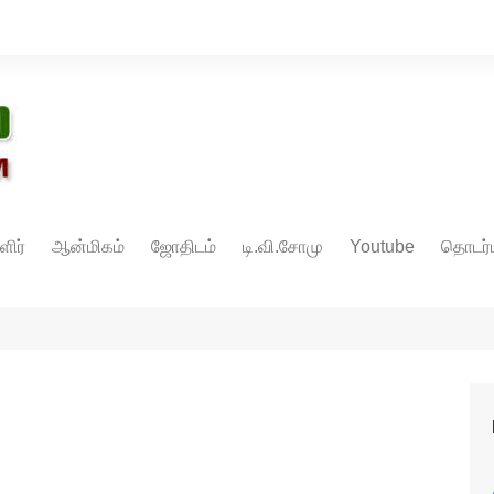
ளிர்
ஆன்மிகம்
ஜோதிடம்
டி.வி.சோமு
Youtube
தொடர்ப