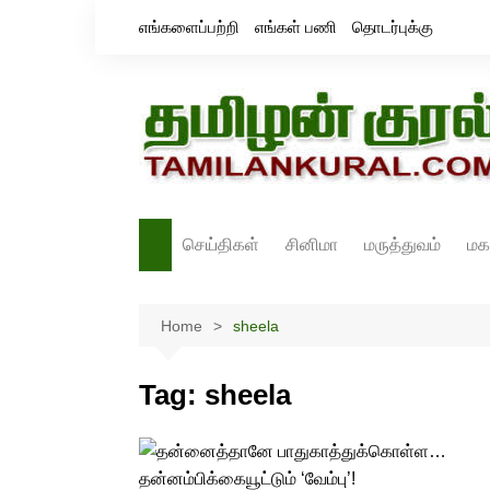
Skip
எங்களைப்பற்றி
எங்கள் பணி
தொடர்புக்கு
to
content
செய்திகள்
சினிமா
மருத்துவம்
மக
தமிழ்நாடு
சினிமா செய்திகள்
Home
இந்தியா
sheela
திரைவிமர்சனம்
உலகம்
ஸ்டில்ஸ்
Tag:
sheela