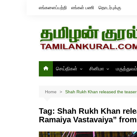
Skip
எங்களைப்பற்றி
எங்கள் பணி
தொடர்புக்கு
to
content
செய்திகள்
சினிமா
மருத்துவம
தமிழ்நாடு
சினிமா செய்திகள்
இந்தியா
திரைவிமர்சனம்
Home
Shah Rukh Khan released the teaser
உலகம்
ஸ்டில்ஸ்
Tag:
Shah Rukh Khan relea
Ramaiya Vastavaiya” from