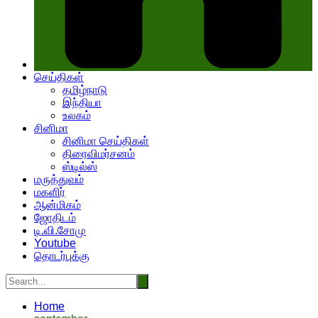
செய்திகள்
தமிழ்நாடு
இந்தியா
உலகம்
சினிமா
சினிமா செய்திகள்
திரைவிமர்சனம்
ஸ்டில்ஸ்
மருத்துவம்
மகளிர்
ஆன்மிகம்
ஜோதிடம்
டி.வி.சோமு
Youtube
தொடர்புக்கு
Home