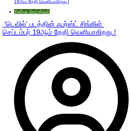
சினிமா செய்திகள்
‘டெவில்’ படத்தின் ஃபர்ஸ்ட் சிங்கிள்
செப்டம்பர் 19ஆம் தேதி வெளியாகிறது.!