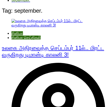
september.
Tag:
september.
சினிமா
சினிமா செய்திகள்
உலகை அதிரவைத்த செப்டம்பர் 11ல்.. மிரட்ட
வருகிறது டிமான்டி காலனி 3!