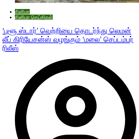
சினிமா
சினிமா செய்திகள்
‘புளூ ஸ்டார்’ வெற்றியை தொடர்ந்து லெமன்
லீப் கிரியேசன்ஸ் வழங்கும் ‘மலை’ செப்டம்பர்
ரிலீஸ்