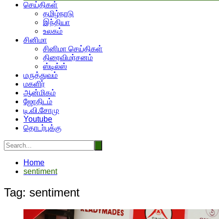
செய்திகள்
தமிழ்நாடு
இந்தியா
உலகம்
சினிமா
சினிமா செய்திகள்
திரைவிமர்சனம்
ஸ்டில்ஸ்
மருத்துவம்
மகளிர்
ஆன்மிகம்
ஜோதிடம்
டி.வி.சோமு
Youtube
தொடர்புக்கு
Home
sentiment
Tag:
sentiment