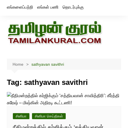
Skip
எங்களைப்பற்றி
எங்கள் பணி
தொடர்புக்கு
to
content
Home
sathyavan savithri
Tag:
sathyavan savithri
சினிமா
சினிமா செய்திகள்
நீதிமன்றத்தில் கர்ஜிக்கும் ‘சத்தியவான்