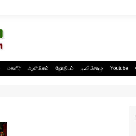
்
மகளிர்
ஆன்மிகம்
ஜோதிடம்
டி.வி.சோமு
Youtube