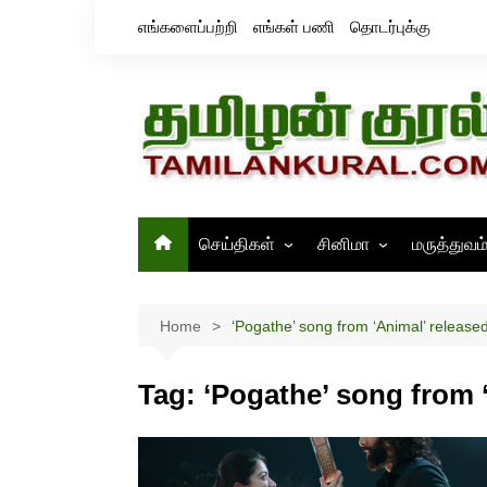
Skip
எங்களைப்பற்றி
எங்கள் பணி
தொடர்புக்கு
to
content
செய்திகள்
சினிமா
மருத்துவம
தமிழ்நாடு
சினிமா செய்திகள்
இந்தியா
திரைவிமர்சனம்
Home
‘Pogathe’ song from ‘Animal’ released
உலகம்
ஸ்டில்ஸ்
Tag:
‘Pogathe’ song from ‘