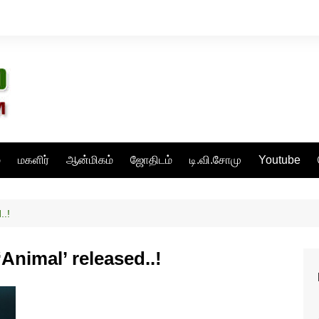
்
மகளிர்
ஆன்மிகம்
ஜோதிடம்
டி.வி.சோமு
Youtube
..!
Animal’ released..!