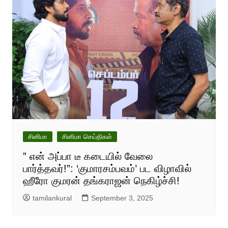
சினிமா
சினிமா செய்திகள்
” என் அப்பா டீ கடையில் வேலை
பார்த்தவர்!”: ‘குமாரசம்பவம்’ பட விழாவில்
ஹீரோ குமரன் தங்கராஜன் நெகிழ்ச்சி!
tamilankural
September 3, 2025