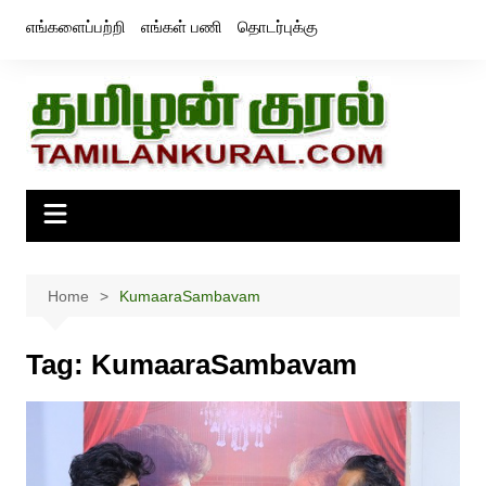
Skip
எங்களைப்பற்றி
எங்கள் பணி
தொடர்புக்கு
to
content
Home
KumaaraSambavam
Tag:
KumaaraSambavam