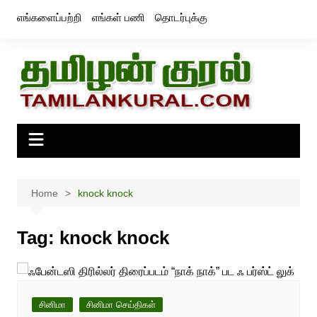
Skip
எங்களைப்பற்றி
எங்கள் பணி
தொடர்புக்கு
to
content
Home
knock knock
Tag:
knock knock
சினிமா
சினிமா செய்திகள்