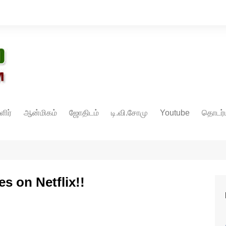
ளிர்
ஆன்மிகம்
ஜோதிடம்
டி.வி.சோமு
Youtube
தொடர்ப
es on Netflix!!