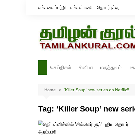
Skip
எங்களைப்பற்றி
எங்கள் பணி
தொடர்புக்கு
to
content
செய்திகள்
சினிமா
மருத்துவம்
மக
தமிழ்நாடு
சினிமா செய்திகள்
Home
இந்தியா
‘Killer Soup’ new series on Netflix!!
திரைவிமர்சனம்
உலகம்
ஸ்டில்ஸ்
Tag:
‘Killer Soup’ new seri