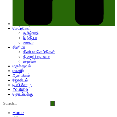
செய்திகள்
தமிழ்நாடு
இந்தியா
உலகம்
சினிமா
சினிமா செய்திகள்
திரைவிமர்சனம்
ஸ்டில்ஸ்
மருத்துவம்
மகளிர்
ஆன்மிகம்
ஜோதிடம்
டி.வி.சோமு
Youtube
தொடர்புக்கு
Home