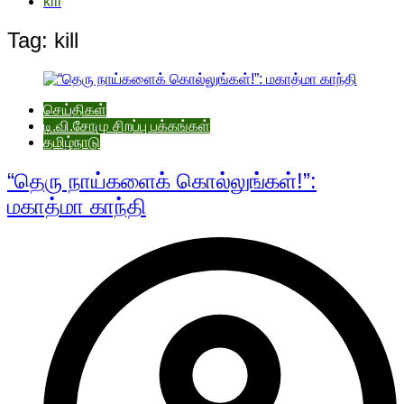
kill
Tag:
kill
செய்திகள்
டி.வி.சோமு சிறப்பு பக்கங்கள்
தமிழ்நாடு
“தெரு நாய்களைக் கொல்லுங்கள்!”:
மகாத்மா காந்தி