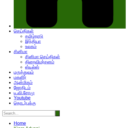
செய்திகள்
தமிழ்நாடு
இந்தியா
உலகம்
சினிமா
சினிமா செய்திகள்
திரைவிமர்சனம்
ஸ்டில்ஸ்
மருத்துவம்
மகளிர்
ஆன்மிகம்
ஜோதிடம்
டி.வி.சோமு
Youtube
தொடர்புக்கு
Home