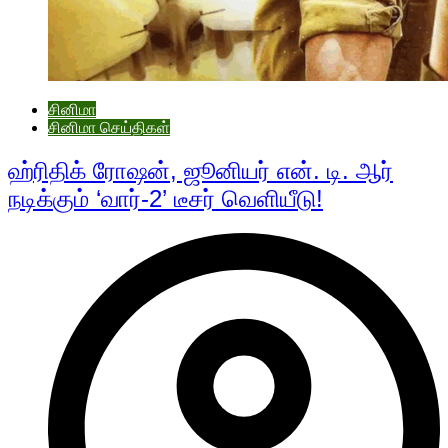
சினிமா
சினிமா செய்திகள்
ஹ்ரிதிக் ரோஷன், ஜூனியர் என். டி. ஆர்
நடிக்கும் ‘வார்-2’ டீசர் வெளியீடு!