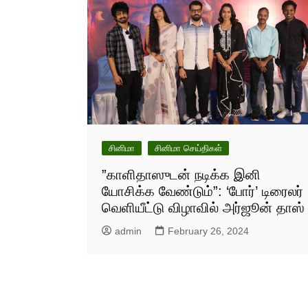
சினிமா
சினிமா செய்திகள்
”காளிதாஸுடன் நடிக்க இனி
யோசிக்க வேண்டும்”: ‘போர்’ டிரைலர்
வெளியீட்டு விழாவில் அர்ஜூன் தாஸ்
admin
February 26, 2024