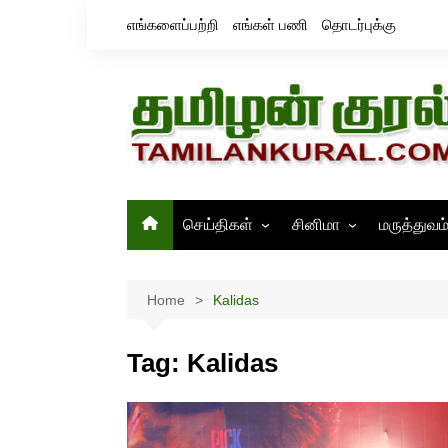
Skip
எங்களைப்பற்றி
எங்கள் பணி
தொடர்புக்கு
to
content
செய்திகள்
சினிமா
மருத்துவம
தமிழ்நாடு
சினிமா செய்திகள்
இந்தியா
திரைவிமர்சனம்
Home
Kalidas
உலகம்
ஸ்டில்ஸ்
Tag:
Kalidas