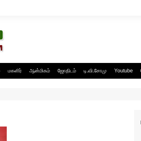
்
மகளிர்
ஆன்மிகம்
ஜோதிடம்
டி.வி.சோமு
Youtube