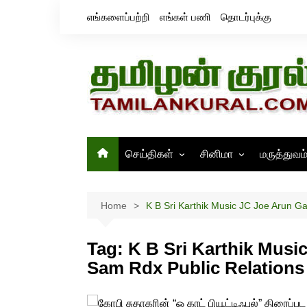
Skip
எங்களைப்பற்றி
எங்கள் பணி
தொடர்புக்கு
to
content
செய்திகள்
சினிமா
மருத்துவம
தமிழ்நாடு
சினிமா செய்திகள்
இந்தியா
திரைவிமர்சனம்
Home
K B Sri Karthik Music JC Joe Arun G
உலகம்
ஸ்டில்ஸ்
Tag:
K B Sri Karthik Musi
Sam Rdx Public Relations