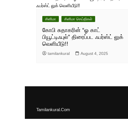
சினிமா
சினிமா செய்திகள்
கோபி சுதாகரின் “ஓ காட்
பியூட்டிஃபுல்” திரைப்பட ஃபர்ஸ்ட் லுக்
வெளியீடு!!
tamilankural
August 4, 2025
Tamilankural.Com