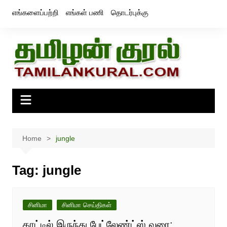
Skip
எங்களைப்பற்றி
எங்கள் பணி
தொடர்புக்கு
to
content
Home
jungle
Tag:
jungle
சினிமா
சினிமா செய்திகள்
காட்டில் இருந்து பேட்லேண்ட்ஸ் வரை: