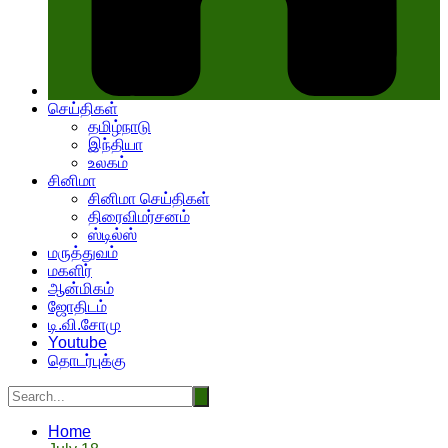
செய்திகள்
தமிழ்நாடு
இந்தியா
உலகம்
சினிமா
சினிமா செய்திகள்
திரைவிமர்சனம்
ஸ்டில்ஸ்
மருத்துவம்
மகளிர்
ஆன்மிகம்
ஜோதிடம்
டி.வி.சோமு
Youtube
தொடர்புக்கு
Home