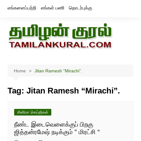
Skip
எங்களைப்பற்றி
எங்கள் பணி
தொடர்புக்கு
to
content
Home
Jitan Ramesh “Mirachi”.
Tag:
Jitan Ramesh “Mirachi”.
சினிமா செய்திகள்
நீண்ட இடைவெளைக்குப் பிறகு
ஜித்தன்ரமேஷ் நடிக்கும் ” மிரட்சி “