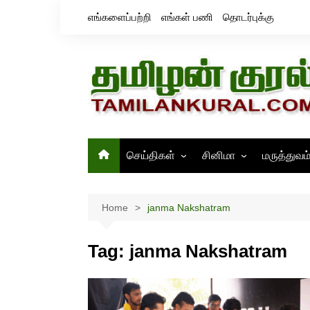
Skip
எங்களைப்பற்றி
எங்கள் பணி
தொடர்புக்கு
to
content
செய்திகள்
சினிமா
மருத்துவம
தமிழ்நாடு
சினிமா செய்திகள்
இந்தியா
திரைவிமர்சனம்
Home
janma Nakshatram
உலகம்
ஸ்டில்ஸ்
Tag:
janma Nakshatram