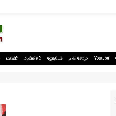
்
மகளிர்
ஆன்மிகம்
ஜோதிடம்
டி.வி.சோமு
Youtube