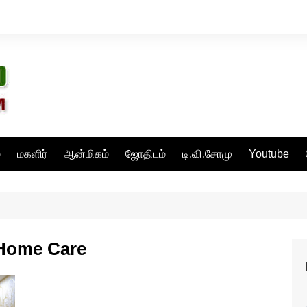
்
மகளிர்
ஆன்மிகம்
ஜோதிடம்
டி.வி.சோமு
Youtube
 Home Care