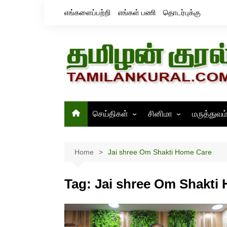
Skip
எங்களைப்பற்றி
எங்கள் பணி
தொடர்புக்கு
to
content
செய்திகள்
சினிமா
மருத்துவம
தமிழ்நாடு
சினிமா செய்திகள்
இந்தியா
திரைவிமர்சனம்
Home
Jai shree Om Shakti Home Care
உலகம்
ஸ்டில்ஸ்
Tag:
Jai shree Om Shakti