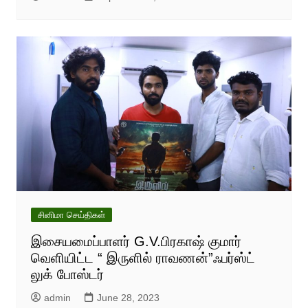
சினிமா செய்திகள்
இசையமைப்பாளர் G.V.பிரகாஷ் குமார்
வெளியிட்ட “ இருளில் ராவணன்”ஃபர்ஸ்ட்
லுக் போஸ்டர்
admin
June 28, 2023