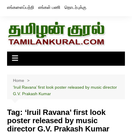
Skip
எங்களைப்பற்றி
எங்கள் பணி
தொடர்புக்கு
to
content
Home
‘Iruil Ravana’ first look poster released by music director
G.V. Prakash Kumar
Tag:
‘Iruil Ravana’ first look
poster released by music
director G.V. Prakash Kumar