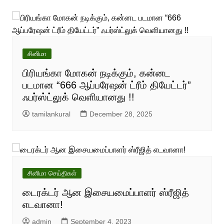
சினிமா
பிரியங்கா மோகன் நடிக்கும், கன்னட
படமான “666 ஆப்பரேஷன் ட்ரீம் தியேட்டர்”
ஃபர்ஸ்ட்லுக் வெளியானது !!
tamilankural
December 28, 2025
சினிமா செய்திகள்
டைரக்டர் ஆன இசையமைப்பாளர் ஸ்ரீஜித்
எடவானா!
admin
September 4, 2023