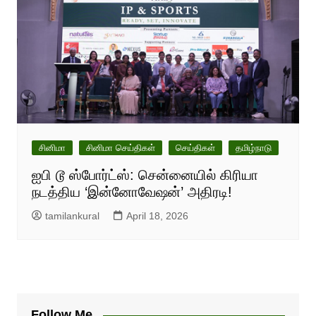
சினிமா
சினிமா செய்திகள்
செய்திகள்
தமிழ்நாடு
ஐபி டூ ஸ்போர்ட்ஸ்: சென்னையில் கிரியா
நடத்திய ‘இன்னோவேஷன்’ அதிரடி!
tamilankural
April 18, 2026
Follow Me