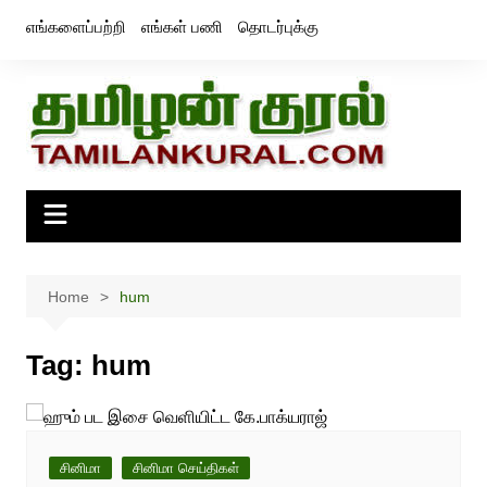
Skip
எங்களைப்பற்றி
எங்கள் பணி
தொடர்புக்கு
to
content
Home
hum
Tag:
hum
சினிமா
சினிமா செய்திகள்