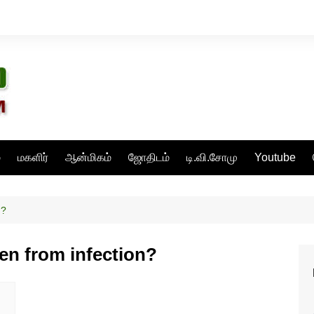
்
மகளிர்
ஆன்மிகம்
ஜோதிடம்
டி.வி.சோமு
Youtube
n?
ren from infection?