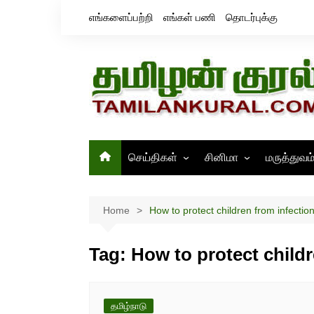
Skip
எங்களைப்பற்றி
எங்கள் பணி
தொடர்புக்கு
to
content
செய்திகள்
சினிமா
மருத்துவம
தமிழ்நாடு
சினிமா செய்திகள்
இந்தியா
திரைவிமர்சனம்
Home
How to protect children from infectio
உலகம்
ஸ்டில்ஸ்
Tag:
How to protect child
தமிழ்நாடு