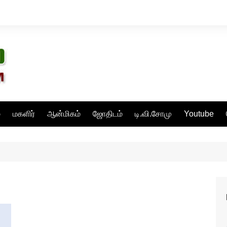
்
மகளிர்
ஆன்மிகம்
ஜோதிடம்
டி.வி.சோமு
Youtube