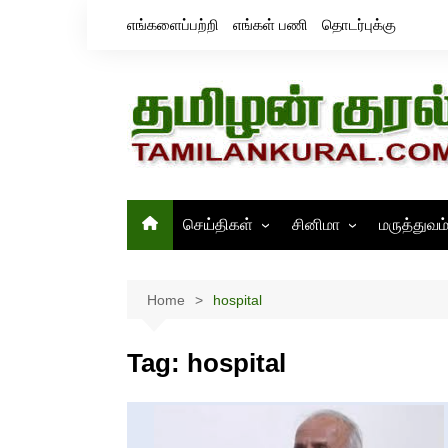
Skip
எங்களைப்பற்றி
எங்கள் பணி
தொடர்புக்கு
to
content
செய்திகள்
சினிமா
மருத்துவம
தமிழ்நாடு
சினிமா செய்திகள்
இந்தியா
திரைவிமர்சனம்
Home
hospital
உலகம்
ஸ்டில்ஸ்
Tag:
hospital